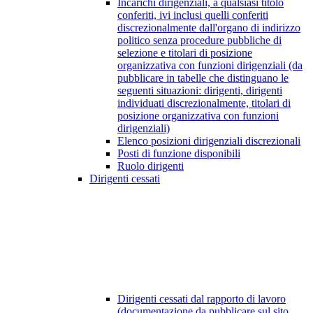
Incarichi dirigenziali, a qualsiasi titolo
conferiti, ivi inclusi quelli conferiti
discrezionalmente dall'organo di indirizzo
politico senza procedure pubbliche di
selezione e titolari di posizione
organizzativa con funzioni dirigenziali (da
pubblicare in tabelle che distinguano le
seguenti situazioni: dirigenti, dirigenti
individuati discrezionalmente, titolari di
posizione organizzativa con funzioni
dirigenziali)
Elenco posizioni dirigenziali discrezionali
Posti di funzione disponibili
Ruolo dirigenti
Dirigenti cessati
Dirigenti cessati dal rapporto di lavoro
(documentazione da pubblicare sul sito