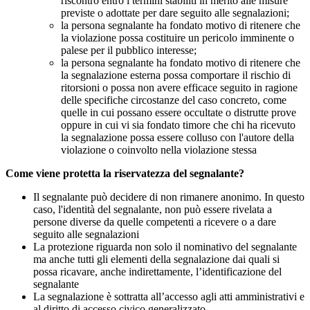
riscontro entro i termini stabiliti in merito alle misure
previste o adottate per dare seguito alle segnalazioni;
la persona segnalante ha fondato motivo di ritenere che
la violazione possa costituire un pericolo imminente o
palese per il pubblico interesse;
la persona segnalante ha fondato motivo di ritenere che
la segnalazione esterna possa comportare il rischio di
ritorsioni o possa non avere efficace seguito in ragione
delle specifiche circostanze del caso concreto, come
quelle in cui possano essere occultate o distrutte prove
oppure in cui vi sia fondato timore che chi ha ricevuto
la segnalazione possa essere colluso con l'autore della
violazione o coinvolto nella violazione stessa
Come viene protetta la riservatezza del segnalante?
Il segnalante può decidere di non rimanere anonimo. In questo
caso, l'identità del segnalante, non può essere rivelata a
persone diverse da quelle competenti a ricevere o a dare
seguito alle segnalazioni
La protezione riguarda non solo il nominativo del segnalante
ma anche tutti gli elementi della segnalazione dai quali si
possa ricavare, anche indirettamente, l’identificazione del
segnalante
La segnalazione è sottratta all’accesso agli atti amministrativi e
al diritto di accesso civico generalizzato