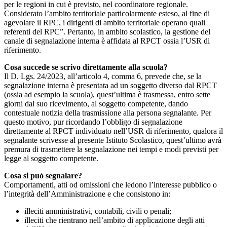
per le regioni in cui è previsto, nel coordinatore regionale.
Considerato l’ambito territoriale particolarmente esteso, al fine di
agevolare il RPC, i dirigenti di ambito territoriale operano quali
referenti del RPC”. Pertanto, in ambito scolastico, la gestione del
canale di segnalazione interna è affidata al RPCT ossia l’USR di
riferimento.
Cosa succede se scrivo direttamente alla scuola?
Il D. Lgs. 24/2023, all’articolo 4, comma 6, prevede che, se la
segnalazione interna è presentata ad un soggetto diverso dal RPCT
(ossia ad esempio la scuola), quest’ultima è trasmessa, entro sette
giorni dal suo ricevimento, al soggetto competente, dando
contestuale notizia della trasmissione alla persona segnalante. Per
questo motivo, pur ricordando l’obbligo di segnalazione
direttamente al RPCT individuato nell’USR di riferimento, qualora il
segnalante scrivesse al presente Istituto Scolastico, quest’ultimo avrà
premura di trasmettere la segnalazione nei tempi e modi previsti per
legge al soggetto competente.
Cosa si può segnalare?
Comportamenti, atti od omissioni che ledono l’interesse pubblico o
l’integrità dell’Amministrazione e che consistono in:
illeciti amministrativi, contabili, civili o penali;
illeciti che rientrano nell’ambito di applicazione degli atti