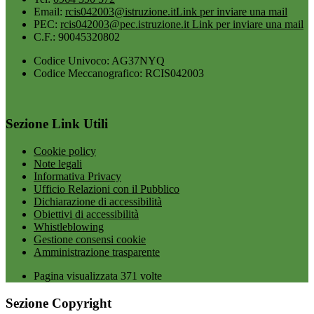
Email:
rcis042003@istruzione.it
Link per inviare una mail
PEC:
rcis042003@pec.istruzione.it
Link per inviare una mail
C.F.: 90045320802
Codice Univoco: AG37NYQ
Codice Meccanografico: RCIS042003
Sezione Link Utili
Cookie policy
Note legali
Informativa Privacy
Ufficio Relazioni con il Pubblico
Dichiarazione di accessibilità
Obiettivi di accessibilità
Whistleblowing
Gestione consensi cookie
Amministrazione trasparente
Pagina visualizzata
371
volte
Sezione Copyright