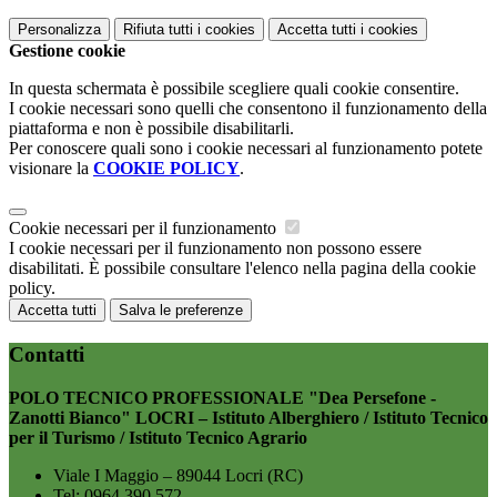
Personalizza
Rifiuta tutti
i cookies
Accetta tutti
i cookies
Gestione cookie
In questa schermata è possibile scegliere quali cookie consentire.
I cookie necessari sono quelli che consentono il funzionamento della
piattaforma e non è possibile disabilitarli.
Per conoscere quali sono i cookie necessari al funzionamento potete
visionare la
COOKIE POLICY
.
Cookie necessari per il funzionamento
I cookie necessari per il funzionamento non possono essere
disabilitati. È possibile consultare l'elenco nella pagina della cookie
policy.
Accetta tutti
Salva le preferenze
Contatti
POLO TECNICO PROFESSIONALE "Dea Persefone -
Zanotti Bianco" LOCRI – Istituto Alberghiero / Istituto Tecnico
per il Turismo / Istituto Tecnico Agrario
Viale I Maggio – 89044 Locri (RC)
Tel:
0964 390 572