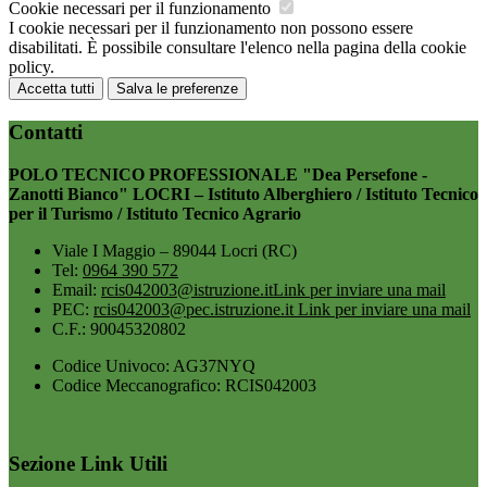
Cookie necessari per il funzionamento
I cookie necessari per il funzionamento non possono essere
disabilitati. È possibile consultare l'elenco nella pagina della cookie
policy.
Accetta tutti
Salva le preferenze
Contatti
POLO TECNICO PROFESSIONALE "Dea Persefone -
Zanotti Bianco" LOCRI – Istituto Alberghiero / Istituto Tecnico
per il Turismo / Istituto Tecnico Agrario
Viale I Maggio – 89044 Locri (RC)
Tel:
0964 390 572
Email:
rcis042003@istruzione.it
Link per inviare una mail
PEC:
rcis042003@pec.istruzione.it
Link per inviare una mail
C.F.: 90045320802
Codice Univoco: AG37NYQ
Codice Meccanografico: RCIS042003
Sezione Link Utili