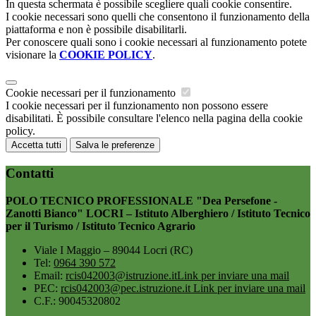
In questa schermata è possibile scegliere quali cookie consentire.
I cookie necessari sono quelli che consentono il funzionamento della
piattaforma e non è possibile disabilitarli.
Per conoscere quali sono i cookie necessari al funzionamento potete
visionare la
COOKIE POLICY
.
Cookie necessari per il funzionamento
I cookie necessari per il funzionamento non possono essere
disabilitati. È possibile consultare l'elenco nella pagina della cookie
policy.
Accetta tutti
Salva le preferenze
Contatti
POLO TECNICO PROFESSIONALE "Dea Persefone -
Zanotti Bianco" LOCRI – Istituto Alberghiero / Istituto Tecnico
per il Turismo / Istituto Tecnico Agrario
Viale I Maggio – 89044 Locri (RC)
Tel:
0964 390 572
Email:
rcis042003@istruzione.it
Link per inviare una mail
PEC:
rcis042003@pec.istruzione.it
Link per inviare una mail
C.F.: 90045320802