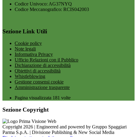
Codice Univoco: AG37NYQ
Codice Meccanografico: RCIS042003
Sezione Link Utili
Cookie policy
Note legali
Informativa Privacy
Ufficio Relazioni con il Pubblico
Dichiarazione di accessibilità
Obiettivi di accessibilità
Whistleblowing
Gestione consensi cookie
Amministrazione trasparente
Pagina visualizzata
181
volte
Sezione Copyright
Copyright 2026 | Engineered and powered by Gruppo Spaggiari
Parma S.p.A. | Divisione Publishing & New Social Media