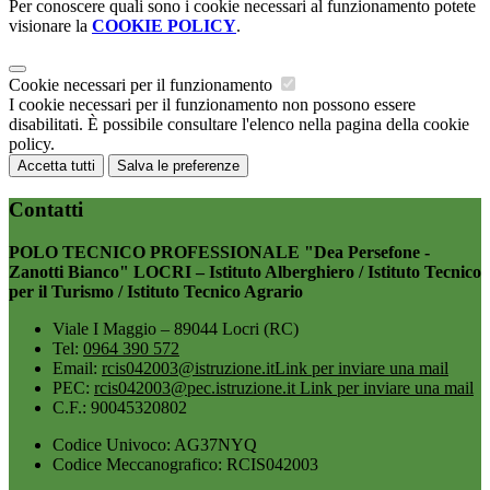
Per conoscere quali sono i cookie necessari al funzionamento potete
visionare la
COOKIE POLICY
.
Cookie necessari per il funzionamento
I cookie necessari per il funzionamento non possono essere
disabilitati. È possibile consultare l'elenco nella pagina della cookie
policy.
Accetta tutti
Salva le preferenze
Contatti
POLO TECNICO PROFESSIONALE "Dea Persefone -
Zanotti Bianco" LOCRI – Istituto Alberghiero / Istituto Tecnico
per il Turismo / Istituto Tecnico Agrario
Viale I Maggio – 89044 Locri (RC)
Tel:
0964 390 572
Email:
rcis042003@istruzione.it
Link per inviare una mail
PEC:
rcis042003@pec.istruzione.it
Link per inviare una mail
C.F.: 90045320802
Codice Univoco: AG37NYQ
Codice Meccanografico: RCIS042003