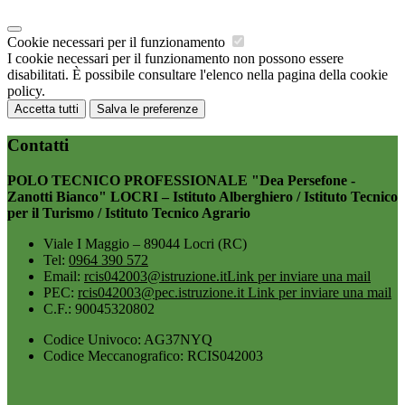
Cookie necessari per il funzionamento
I cookie necessari per il funzionamento non possono essere
disabilitati. È possibile consultare l'elenco nella pagina della cookie
policy.
Accetta tutti
Salva le preferenze
Contatti
POLO TECNICO PROFESSIONALE "Dea Persefone -
Zanotti Bianco" LOCRI – Istituto Alberghiero / Istituto Tecnico
per il Turismo / Istituto Tecnico Agrario
Viale I Maggio – 89044 Locri (RC)
Tel:
0964 390 572
Email:
rcis042003@istruzione.it
Link per inviare una mail
PEC:
rcis042003@pec.istruzione.it
Link per inviare una mail
C.F.: 90045320802
Codice Univoco: AG37NYQ
Codice Meccanografico: RCIS042003