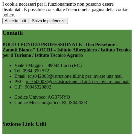
I cookie necessari per il funzionamento non possono essere
disabilitati. È possibile consultare l'elenco nella pagina della cookie
policy.
Accetta tutti
Salva le preferenze
Contatti
POLO TECNICO PROFESSIONALE "Dea Persefone -
Zanotti Bianco" LOCRI – Istituto Alberghiero / Istituto Tecnico
per il Turismo / Istituto Tecnico Agrario
Viale I Maggio – 89044 Locri (RC)
Tel:
0964 390 572
Email:
rcis042003@istruzione.it
Link per inviare una mail
PEC:
rcis042003@pec.istruzione.it
Link per inviare una mail
C.F.: 90045320802
Codice Univoco: AG37NYQ
Codice Meccanografico: RCIS042003
Sezione Link Utili