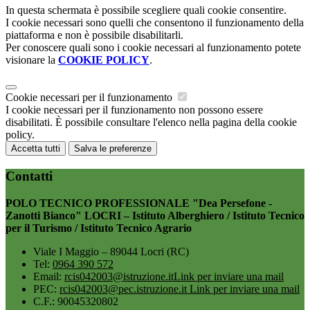
In questa schermata è possibile scegliere quali cookie consentire.
I cookie necessari sono quelli che consentono il funzionamento della
piattaforma e non è possibile disabilitarli.
Per conoscere quali sono i cookie necessari al funzionamento potete
visionare la
COOKIE POLICY
.
Cookie necessari per il funzionamento
I cookie necessari per il funzionamento non possono essere
disabilitati. È possibile consultare l'elenco nella pagina della cookie
policy.
Accetta tutti
Salva le preferenze
Contatti
POLO TECNICO PROFESSIONALE "Dea Persefone -
Zanotti Bianco" LOCRI – Istituto Alberghiero / Istituto Tecnico
per il Turismo / Istituto Tecnico Agrario
Viale I Maggio – 89044 Locri (RC)
Tel:
0964 390 572
Email:
rcis042003@istruzione.it
Link per inviare una mail
PEC:
rcis042003@pec.istruzione.it
Link per inviare una mail
C.F.: 90045320802