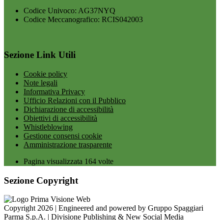
Codice Univoco: AG37NYQ
Codice Meccanografico: RCIS042003
Sezione Link Utili
Cookie policy
Note legali
Informativa Privacy
Ufficio Relazioni con il Pubblico
Dichiarazione di accessibilità
Obiettivi di accessibilità
Whistleblowing
Gestione consensi cookie
Amministrazione trasparente
Pagina visualizzata
164
volte
Sezione Copyright
Copyright 2026 | Engineered and powered by Gruppo Spaggiari
Parma S.p.A. | Divisione Publishing & New Social Media