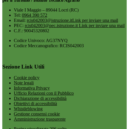
per il Turismo / Istituto Tecnico Agrario
Viale I Maggio – 89044 Locri (RC)
Tel:
0964 390 572
Email:
rcis042003@istruzione.it
Link per inviare una mail
PEC:
rcis042003@pec.istruzione.it
Link per inviare una mail
C.F.: 90045320802
Codice Univoco: AG37NYQ
Codice Meccanografico: RCIS042003
Sezione Link Utili
Cookie policy
Note legali
Informativa Privacy
Ufficio Relazioni con il Pubblico
Dichiarazione di accessibilità
Obiettivi di accessibilità
Whistleblowing
Gestione consensi cookie
Amministrazione trasparente
Pagina visualizzata
206
volte