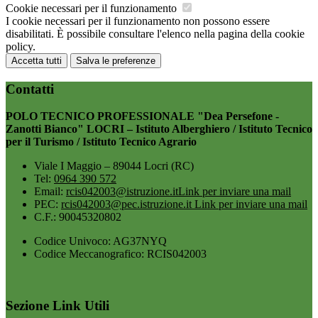
Cookie necessari per il funzionamento
I cookie necessari per il funzionamento non possono essere
disabilitati. È possibile consultare l'elenco nella pagina della cookie
policy.
Accetta tutti
Salva le preferenze
Contatti
POLO TECNICO PROFESSIONALE "Dea Persefone -
Zanotti Bianco" LOCRI – Istituto Alberghiero / Istituto Tecnico
per il Turismo / Istituto Tecnico Agrario
Viale I Maggio – 89044 Locri (RC)
Tel:
0964 390 572
Email:
rcis042003@istruzione.it
Link per inviare una mail
PEC:
rcis042003@pec.istruzione.it
Link per inviare una mail
C.F.: 90045320802
Codice Univoco: AG37NYQ
Codice Meccanografico: RCIS042003
Sezione Link Utili