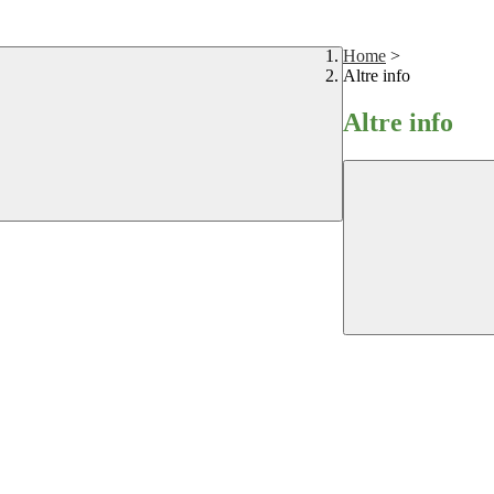
Home
>
Altre info
Altre info