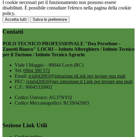
I cookie necessari per il funzionamento non possono essere
disabilitati. È possibile consultare l'elenco nella pagina della cookie
policy.
Accetta tutti
Salva le preferenze
Contatti
POLO TECNICO PROFESSIONALE "Dea Persefone -
Zanotti Bianco" LOCRI – Istituto Alberghiero / Istituto Tecnico
per il Turismo / Istituto Tecnico Agrario
Viale I Maggio – 89044 Locri (RC)
Tel:
0964 390 572
Email:
rcis042003@istruzione.it
Link per inviare una mail
PEC:
rcis042003@pec.istruzione.it
Link per inviare una mail
C.F.: 90045320802
Codice Univoco: AG37NYQ
Codice Meccanografico: RCIS042003
Sezione Link Utili
Cookie policy